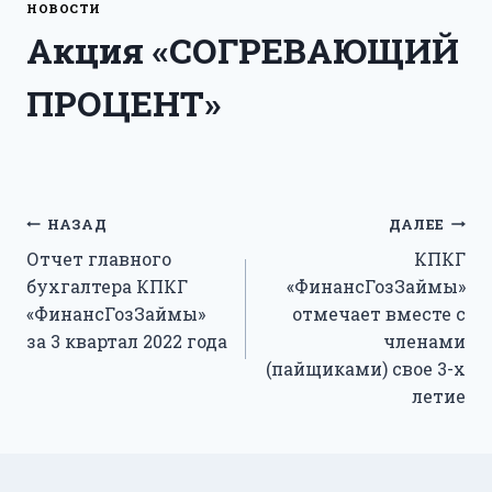
НОВОСТИ
Акция «СОГРЕВАЮЩИЙ
ПРОЦЕНТ»
Навигация
НАЗАД
ДАЛЕЕ
Отчет главного
КПКГ
по
бухгалтера КПКГ
«ФинансГозЗаймы»
записям
«ФинансГозЗаймы»
отмечает вместе с
за 3 квартал 2022 года
членами
(пайщиками) свое 3-х
летие