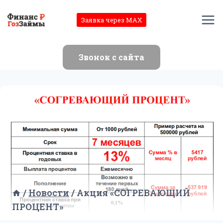
Перейти
к
Заявка через MAX
содержимому
Звонок с сайта
/
Новости
/
Акция «СОГРЕВАЮЩИЙ
ПРОЦЕНТ»