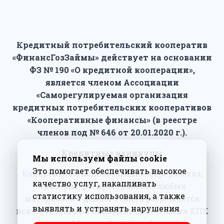
Кредитный потребительский кооператив
«ФинансГозЗаймы» действует на основании
ФЗ № 190 «О кредитной кооперации»,
является членом Ассоциации
«Саморегулируемая организация
кредитных потребительских кооперативов
«Кооперативные финансы» (в реестре
членов под № 646 от 20.01.2020 г.).
Кредитные каникулы
Мы используем файлы cookie
Это помогает обеспечивать высокое
Копирование, использование, переработка,
качество услуг, накапливать
хранение, распространение любых
статистику использования, а также
материалов с данного сайта разрешается
выявлять и устранять нарушения
исключительно с письменного согласия КПК
"ФинансГозЗаймы"