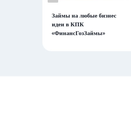
ил
Займы на любые бизнес
 13%
идеи в КПК
«ФинансГозЗаймы»