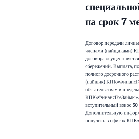
специальн
на срок 7 м
Договор передачи личны
членами (пайщиками) КП
договора осуществляетс
сбережений. Выплата, по
полного досрочного рас
(пайщик) КПК«ФинансГоз
обязательствам в предел
КПК«ФинансГозЗаймы». П
вступительный взнос 50 
Дополнительную информа
получить в офисах КПК