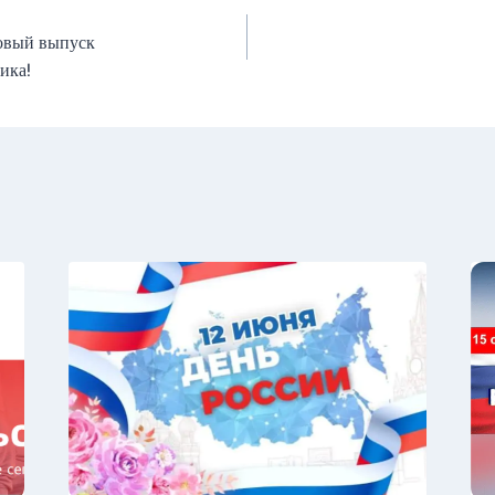
овый выпуск
ика!