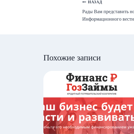
Навигация
НАЗАД
Рады Вам представить н
по
Информационного вестн
записям
Похожие записи