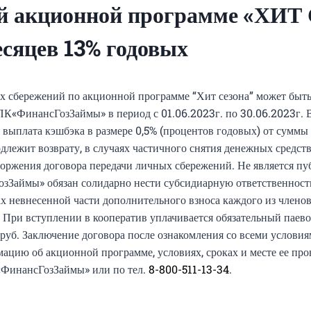
ой акционной программе «ХИ
есяцев 13% годовых
х сбережений по акционной программе “Хит сезона” может быть
К«ФинансГозЗаймы» в период с 01.06.2023г. по 30.06.2023г. 
я выплата кэшбэка в размере 0,5% (процентов годовых) от сумм
длежит возврату, в случаях частичного снятия денежных средст
торжения договора передачи личных сбережений. Не является пу
Займы» обязан солидарно нести субсидиарную ответственност
ах невнесенной части дополнительного взноса каждого из члено
ри вступлении в кооператив уплачивается обязательный паевой
руб. Заключение договора после ознакомления со всеми условия
цию об акционной программе, условиях, сроках и месте ее про
«ФинансГозЗаймы» или по тел.
8-800-511-13-34
.