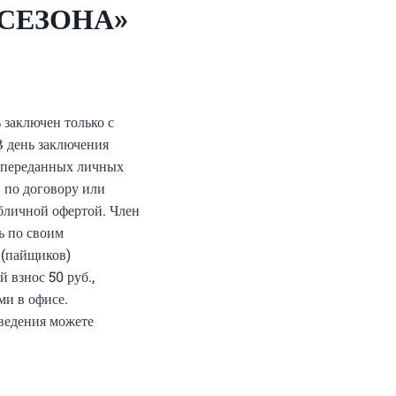
Т СЕЗОНА»
 заключен только с
В день заключения
ы переданных личных
в по договору или
бличной офертой. Член
ь по своим
в(пайщиков)
 взнос 50 руб.,
ми в офисе.
ведения можете