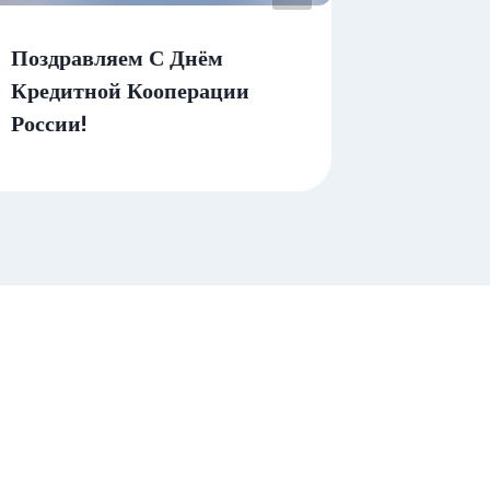
Поздравляем С Днём
ЗАЛОГ
Кредитной Кооперации
— РЕШ
России!
ЗАДАЧ!