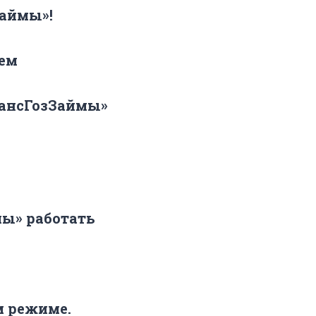
аймы»!
ием
инансГозЗаймы»
мы» работать
м режиме.