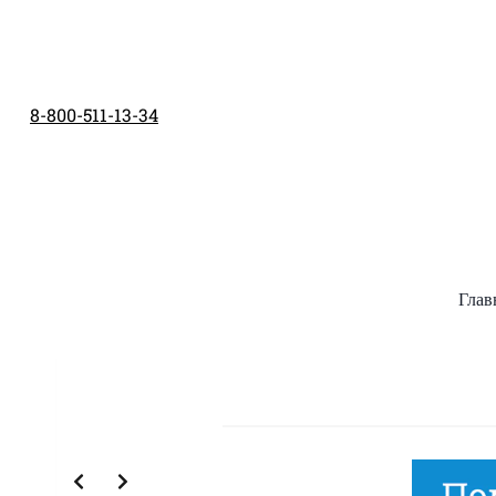
Перейти
к
содержимому
8-800-511-13-34
Глав
Slide 2 of 8