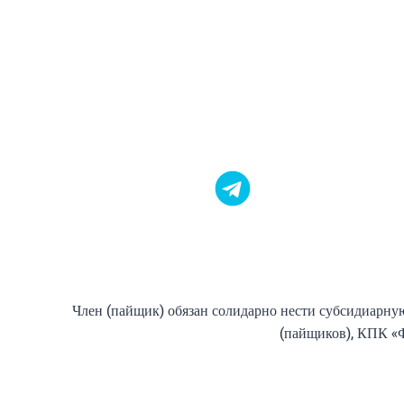
14%
Член (пайщик) обязан солидарно нести субсидиарную
(пайщиков), КПК «