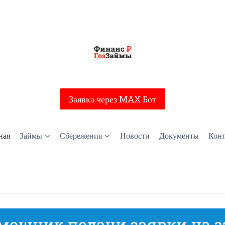
Заявка через MAX Бот
ная
Займы
Сбережения
Новости
Документы
Кон