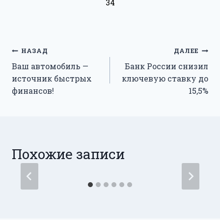
34
Навигация
НАЗАД
ДАЛЕЕ
Ваш автомобиль —
Банк России снизил
по
источник быстрых
ключевую ставку до
записям
финансов!
15,5%
Похожие записи