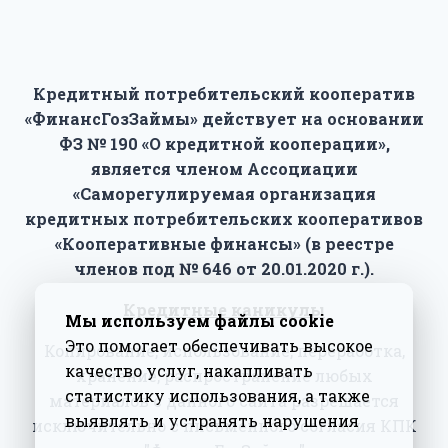
Кредитный потребительский кооператив
«ФинансГозЗаймы» действует на основании
ФЗ № 190 «О кредитной кооперации»,
является членом Ассоциации
«Саморегулируемая организация
кредитных потребительских кооперативов
«Кооперативные финансы» (в реестре
членов под № 646 от 20.01.2020 г.).
Кредитные каникулы
Мы используем файлы cookie
Это помогает обеспечивать высокое
Копирование, использование, переработка,
качество услуг, накапливать
хранение, распространение любых
статистику использования, а также
материалов с данного сайта разрешается
выявлять и устранять нарушения
исключительно с письменного согласия КПК