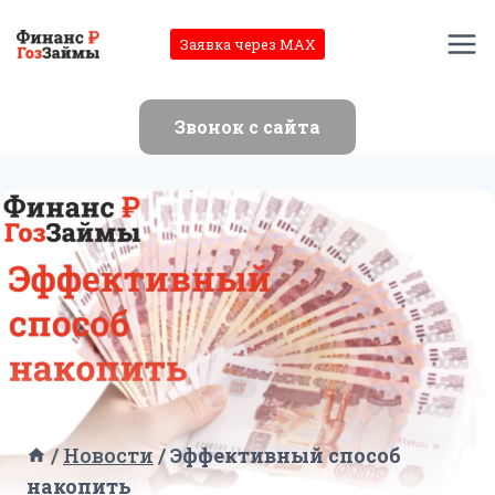
Перейти
к
Заявка через MAX
содержимому
Звонок с сайта
/
Новости
/
Эффективный способ
накопить