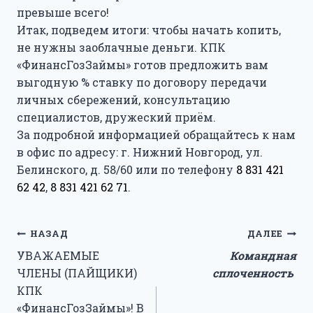
превыше всего!
Итак, подведем итоги: чтобы начать копить,
не нужны заоблачные деньги. КПК
«ФинансГозЗаймы» готов предложить вам
выгодную % ставку по договору передачи
личных сбережений, консультацию
специалистов, дружеский приём.
За подробной информацией обращайтесь к нам
в офис по адресу: г. Нижний Новгород, ул.
Белинского, д. 58/60 или по телефону
8 831 421
62 42
,
8 831 421 62 71
.
Навигация
НАЗАД
ДАЛЕЕ
УВАЖАЕМЫЕ
Командная
по
ЧЛЕНЫ (ПАЙЩИКИ)
сплоченность
записям
КПК
«ФинансГозЗаймы»! В