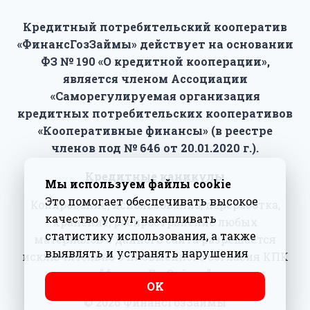
Кредитный потребительский кооператив
«ФинансГозЗаймы» действует на основании
ФЗ № 190 «О кредитной кооперации»,
является членом Ассоциации
«Саморегулируемая организация
кредитных потребительских кооперативов
«Кооперативные финансы» (в реестре
членов под № 646 от 20.01.2020 г.).
Кредитные каникулы
Мы используем файлы cookie
Это помогает обеспечивать высокое
Копирование, использование, переработка,
качество услуг, накапливать
хранение, распространение любых
статистику использования, а также
материалов с данного сайта разрешается
выявлять и устранять нарушения
исключительно с письменного согласия КПК
"ФинансГозЗаймы"
ΟΚ
© 2026 ФинансГозЗаймы