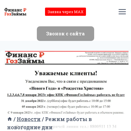
Перейти
к
Заявка через MAX
содержимому
Звонок с сайта
/
Новости
/
Режим работы в
новогодние дни