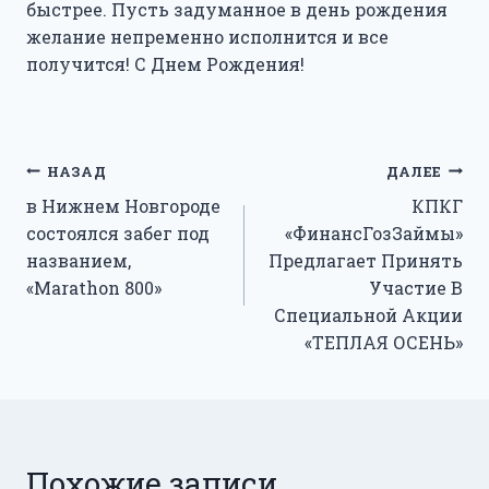
быстрее. Пусть задуманное в день рождения
желание непременно исполнится и все
получится! С Днем Рождения!
Навигация
НАЗАД
ДАЛЕЕ
в Нижнем Новгороде
КПКГ
по
состоялся забег под
«ФинансГозЗаймы»
записям
названием,
Предлагает Принять
«Marathon 800»
Участие В
Специальной Акции
«ТЕПЛАЯ ОСЕНЬ»
Похожие записи