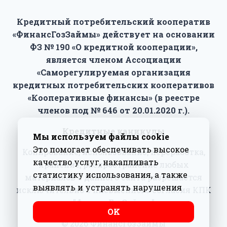
Кредитный потребительский кооператив
«ФинансГозЗаймы» действует на основании
ФЗ № 190 «О кредитной кооперации»,
является членом Ассоциации
«Саморегулируемая организация
кредитных потребительских кооперативов
«Кооперативные финансы» (в реестре
членов под № 646 от 20.01.2020 г.).
Кредитные каникулы
Мы используем файлы cookie
Это помогает обеспечивать высокое
Копирование, использование, переработка,
качество услуг, накапливать
хранение, распространение любых
статистику использования, а также
материалов с данного сайта разрешается
выявлять и устранять нарушения
исключительно с письменного согласия КПК
"ФинансГозЗаймы"
ΟΚ
© 2026 ФинансГозЗаймы