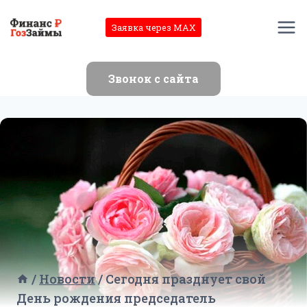
Перейти
к
Заявка через MAX
содержимому
Звонок с сайта
/
Новости
/
Сегодня празднует свой
День рождения председатель