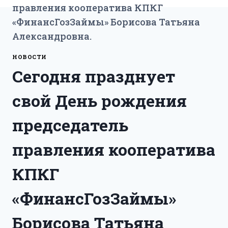
правления кооператива КПКГ
«ФинансГозЗаймы» Борисова Татьяна
Александровна.
НОВОСТИ
Сегодня празднует
свой День рождения
председатель
правления кооператива
КПКГ
«ФинансГозЗаймы»
Борисова Татьяна