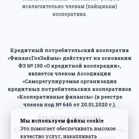
исключительно членам (пайщикам)
кооператива.
Кредитный потребительский кооператив
«ФинансГозЗаймы» действует на основании
ФЗ № 190 «О кредитной кооперации»,
является членом Ассоциации
«Саморегулируемая организация
кредитных потребительских кооперативов
«Кооперативные финансы» (в реестре
членов под № 646 от 20.01.2020 г.).
Кредитные каникулы
Мы используем файлы cookie
Это помогает обеспечивать высокое
Копирование, использование, переработка,
качество услуг, накапливать
хранение, распространение любых