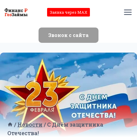
Перейти
к
Заявка через MAX
содержимому
Звонок с сайта
/
Новости
/
С Днём защитника
Отечества!