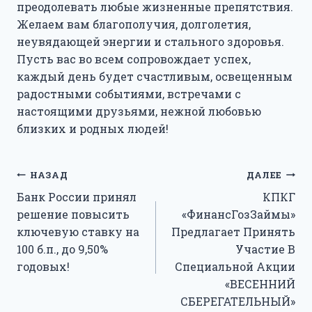
преодолевать любые жизненные препятствия.
Желаем вам благополучия, долголетия,
неувядающей энергии и стального здоровья.
Пусть вас во всем сопровождает успех,
каждый день будет счастливым, освещенным
радостными событиями, встречами с
настоящими друзьями, нежной любовью
близких и родных людей!
Навигация
НАЗАД
ДАЛЕЕ
Банк России принял
КПКГ
по
решение повысить
«ФинансГозЗаймы»
записям
ключевую ставку на
Предлагает Принять
100 б.п., до 9,50%
Участие В
годовых!
Специальной Акции
«ВЕСЕННИЙ
СБЕРЕГАТЕЛЬНЫЙ»