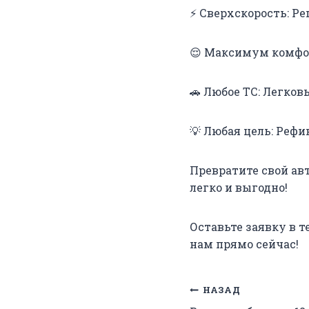
⚡ Сверхскорость: Ре
😌 Максимум комфор
🚗 Любое ТС: Легков
💡 Любая цель: Реф
Превратите свой авт
легко и выгодно!
Оставьте заявку в 
нам прямо сейчас!
Навигация
НАЗАД