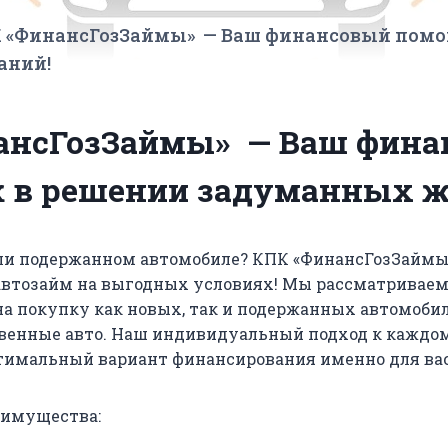
 «ФинансГозЗаймы» — Ваш финансовый помо
аний!
ансГозЗаймы» — Ваш фина
 в решении задуманных ж
ли подержанном автомобиле? КПК «ФинансГозЗаймы
автозайм на выгодных условиях! Мы рассматривае
а покупку как новых, так и подержанных автомоби
твенные авто. Наш индивидуальный подход к каждо
тимальный вариант финансирования именно для вас
имущества: