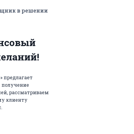
щник в решении
нсовый
еланий!
» предлагает
м получение
лей, рассматриваем
му клиенту
.