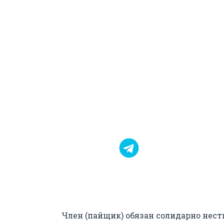
14%
Член (пайщик) обязан солидарно нес