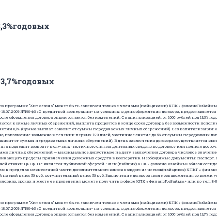
3,3%годовых
13,7%годовых
программе “Хит сезона” может быть заключен только с членами (пайщиками) КПК « ФинансГозЗаймы» в пер
18.07.2009 №190-ФЗ «О кредитной кооперации» на условиях: в день оформления договора, предоставляется
ле оформления договора опции остаются без изменений. С капитализацией: от 1000 рублей под 13,3% год
тся к сумме личных сбережений, выплата процентов в конце срока договора, без возможности пополн
ятии 0,1%. (Сумма выплат зависит от суммы передаваемых личных сбережений). Без капитализации: от 1
о, пополнение возможно в течении первых 120 дней, частичное снятие до 5% от суммы переданных л
зависит от суммы передаваемых личных сбережений). В день заключения договора осуществляется выпл
а подлежит возврату в случаях частичного снятия денежных средств по договору или полного досроч
ма личных сбережений — максимальное допустимое на дату заключения договора числовое значение
вливающего пределы привлечения денежных средств в кооператив. Необходимые документы: паспорт.
й ставки ЦБ РФ. Не является публичной офертой. Член (пайщик) КПК « ФинансГозЗаймы» обязан солид
вам в пределах невнесенной части дополнительного взноса каждого из членов(пайщиков) КПКГ « Финан
паевой взнос 50 руб., вступительный взнос 50 руб. Заключение договора после ознакомления со всеми
овиях, сроках и месте ее проведения можете получить в офисе КПК « ФинансГозЗаймы» или по тел. 8-800
программе “Хит сезона” может быть заключен только с членами (пайщиками) КПК « ФинансГозЗаймы» в пер
18.07.2009 №190-ФЗ «О кредитной кооперации» на условиях: в день оформления договора, предоставляется
ле оформления договора опции остаются без изменений. С капитализацией: от 1000 рублей под 13,7% годо