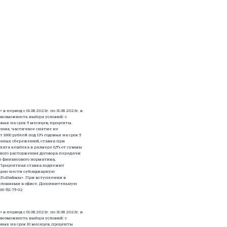
иод с 01.08.2023г. по 31.08.2023г. в
 возможность выбора условий: с
овых на срок 5 месяцев, проценты
ения, частичное снятие не
000 рублей под 13% годовых на срок 5
ичных сбережений, ставка при
ата кешбека в размере 0,5% от суммы
ного расторжения договора передачи
 финансового норматива,
 Процентная ставка подлежит
арно нести субсидиарную
сГозЗаймы». При вступлении в
 условиями в офисе. Дополнительную
-511-75-02
иод с 01.08.2023г. по 31.08.2023г. в
 возможность выбора условий: с
вых на срок 10 месяцев, проценты