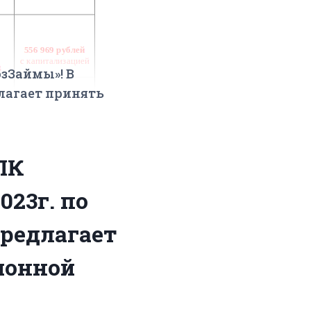
Займы»! В
длагает принять
ПК
023г. по
предлагает
ионной