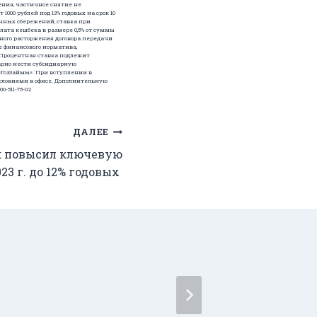
ения, частичное снятие не
00 рублей под 13% годовых на срок 10
ичных сбережений, ставка при
ата кешбека в размере 0,5% от суммы
ного расторжения договора передачи
 финансового норматива,
 Процентная ставка подлежит
арно нести субсидиарную
сГозЗаймы». При вступлении в
 условиями в офисе. Дополнительную
-511-75-02
ДАЛЕЕ
к повысил ключевую
023 г. до 12% годовых