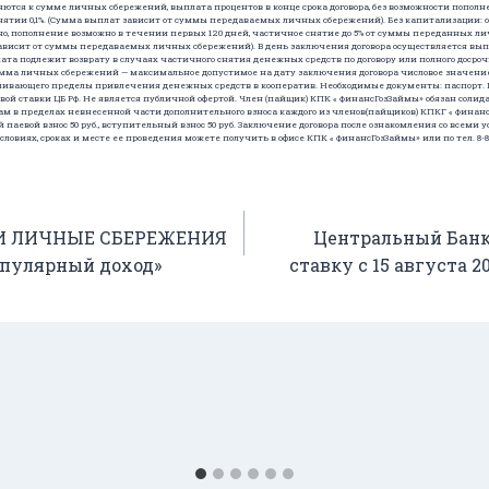
тся к сумме личных сбережений, выплата процентов в конце срока договора, без возможности пополн
ятии 0,1%. (Сумма выплат зависит от суммы передаваемых личных сбережений). Без капитализации: от 10
о, пополнение возможно в течении первых 120 дней, частичное снятие до 5% от суммы переданных л
зависит от суммы передаваемых личных сбережений). В день заключения договора осуществляется выпл
а подлежит возврату в случаях частичного снятия денежных средств по договору или полного досроч
ма личных сбережений — максимальное допустимое на дату заключения договора числовое значение
вливающего пределы привлечения денежных средств в кооператив. Необходимые документы: паспорт.
й ставки ЦБ РФ. Не является публичной офертой. Член (пайщик) КПК « ФинансГозЗаймы» обязан солид
вам в пределах невнесенной части дополнительного взноса каждого из членов(пайщиков) КПКГ « Финан
паевой взнос 50 руб., вступительный взнос 50 руб. Заключение договора после ознакомления со всеми
овиях, сроках и месте ее проведения можете получить в офисе КПК « ФинансГозЗаймы» или по тел. 8-800
И ЛИЧНЫЕ СБЕРЕЖЕНИЯ
Центральный Бан
пулярный доход»
ставку с 15 августа 2