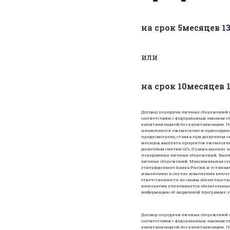
на срок 5месяцев 1
или
на срок 10месяцев 
Договор передачи личных сбережений по 
соответствии с Федеральным законом от 
капитализацией; без капитализации. Пос
начисляются ежемесячно и присоединяю
предусмотрено, ставка при досрочном сн
месяцев, выплата процентов ежемесячн
досрочном снятии 0,1%. (Сумма выплат 
переданных личных сбережений. Выплат
личных сбережений. Максимальная сум
утвержденного Банка России и устана
изменению в случае изменения ключево
ответственность по своим обязательст
кооператив уплачивается обязательный 
информацию об акционной программе, усл
Договор передачи личных сбережений по 
соответствии с Федеральным законом от 
капитализацией; без капитализации. Пос