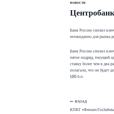
НОВОСТИ
Центробанк
Банк России снизил ключ
неожиданно для рынка р
Банк России снизил ключе
пятое подряд, текущий ц
ставку более чем в два 
полагали, что он будет д
100 б.п.
Навигация
НАЗАД
КПКГ «ФинансГозЗаймы»
по