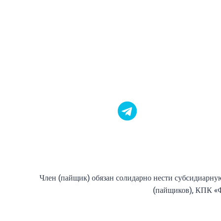
14%
Член (пайщик) обязан солидарно нести субсидиарную
(пайщиков), КПК «