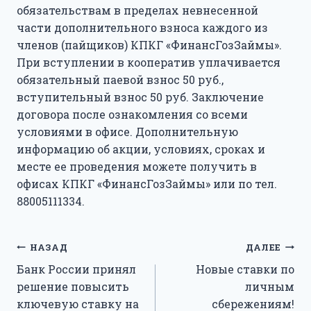
обязательствам в пределах невнесенной
части дополнительного взноса каждого из
членов (пайщиков) КПКГ «ФинансГозЗаймы».
При вступлении в кооператив уплачивается
обязательный паевой взнос 50 руб.,
вступительный взнос 50 руб. Заключение
договора после ознакомления со всеми
условиями в офисе. Дополнительную
информацию об акции, условиях, сроках и
месте ее проведения можете получить в
офисах КПКГ «ФинансГозЗаймы» или по тел.
88005111334.
Навигация
НАЗАД
ДАЛЕЕ
Банк России принял
Новые ставки по
по
решение повысить
личным
записям
ключевую ставку на
сбережениям!