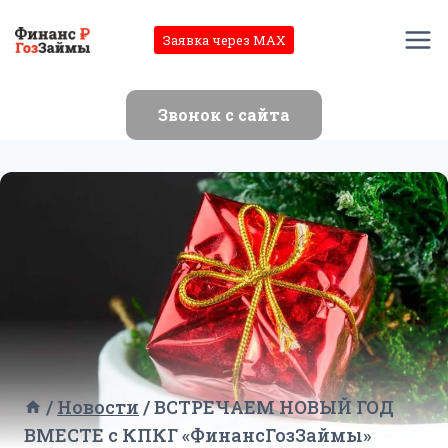
Перейти
к
Заявка через MAX
содержимому
Звонок с сайта
/
Новости
/
ВСТРЕЧАЕМ НОВЫЙ ГОД
ВМЕСТЕ с КПКГ «ФинансГозЗаймы»